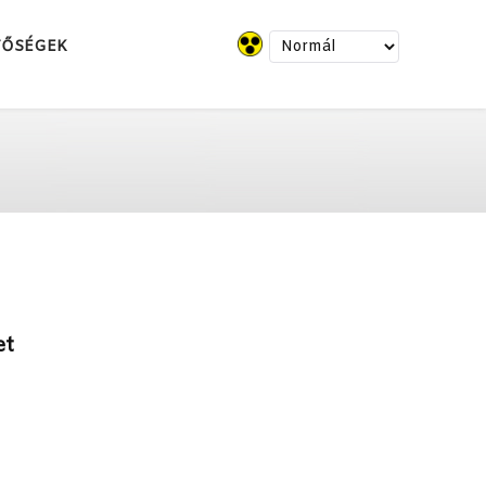
TŐSÉGEK
et