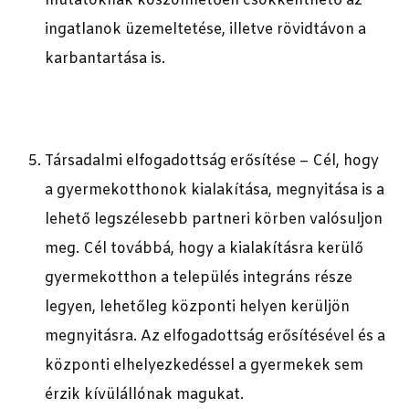
mutatóknak köszönhetően csökkenthető az
ingatlanok üzemeltetése, illetve rövidtávon a
karbantartása is.
Társadalmi elfogadottság erősítése – Cél, hogy
a gyermekotthonok kialakítása, megnyitása is a
lehető legszélesebb partneri körben valósuljon
meg. Cél továbbá, hogy a kialakításra kerülő
gyermekotthon a település integráns része
legyen, lehetőleg központi helyen kerüljön
megnyitásra. Az elfogadottság erősítésével és a
központi elhelyezkedéssel a gyermekek sem
érzik kívülállónak magukat.