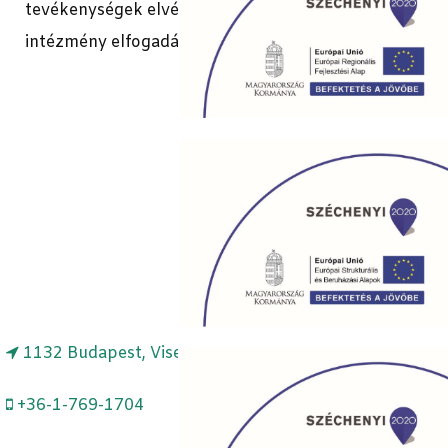
tevékenységek elvégzésével tovább erősíthető az
intézmény elfogadása.
1132 Budapest, Visegrádi u. 49.
+36-1-769-1704