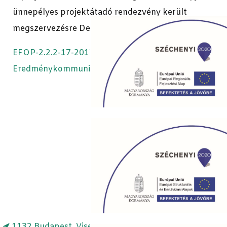
ünnepélyes projektátadó rendezvény került
megszervezésre Derecskén.
EFOP-2.2.2-17-2017-00013 -
Eredménykommunikációs kiadvány
1132 Budapest, Visegrádi u. 49.