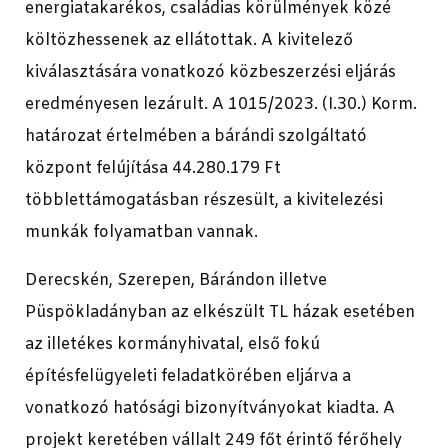
energiatakarékos, családias körülmények közé
költözhessenek az ellátottak. A kivitelező
kiválasztására vonatkozó közbeszerzési eljárás
eredményesen lezárult. A 1015/2023. (I.30.) Korm.
határozat értelmében a bárándi szolgáltató
központ felújítása 44.280.179 Ft
többlettámogatásban részesült, a kivitelezési
munkák folyamatban vannak.
Derecskén, Szerepen, Bárándon illetve
Püspökladányban az elkészült TL házak esetében
az illetékes kormányhivatal, első fokú
építésfelügyeleti feladatkörében eljárva a
vonatkozó hatósági bizonyítványokat kiadta. A
projekt keretében vállalt 249 főt érintő férőhely