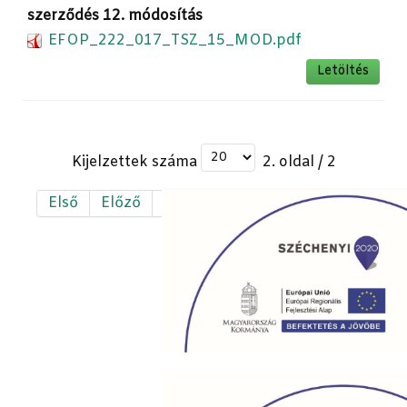
szerződés 12. módosítás
EFOP_222_017_TSZ_15_MOD.pdf
Letöltés
Kijelzettek száma
2. oldal / 2
Első
Előző
1
2
Következő
Utolsó
Powered by
Phoca Download